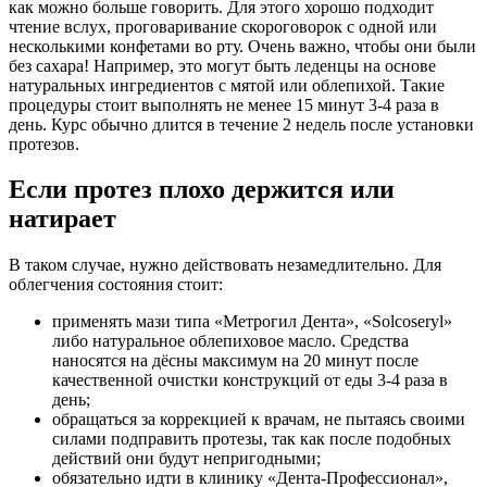
как
можно больше говорить. Для этого хорошо подходит
чтение вслух, проговаривание скороговорок с одной или
несколькими
конфетами во рту. Очень важно, чтобы они были
без сахара! Например, это могут быть леденцы на основе
натуральных
ингредиентов с мятой или облепихой. Такие
процедуры стоит выполнять не менее 15 минут 3-4 раза в
день. Курс обычно
длится в течение 2 недель после установки
протезов.
Если протез плохо держится или
натирает
В таком случае, нужно действовать незамедлительно. Для
облегчения состояния стоит:
применять мази типа «Метрогил Дента», «Solcoseryl»
либо натуральное облепиховое масло.
Средства
наносятся на дёсны максимум на 20 минут после
качественной очистки конструкций от еды 3-4 раза в
день;
обращаться за коррекцией к врачам, не пытаясь своими
силами подправить протезы, так как после подобных
действий
они будут непригодными;
обязательно идти в клинику «Дента-Профессионал»,