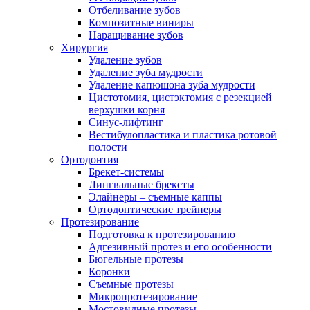
Отбеливание зубов
Композитные виниры
Наращивание зубов
Хирургия
Удаление зубов
Удаление зуба мудрости
Удаление капюшона зуба мудрости
Цистотомия, цистэктомия с резекцией
верхушки корня
Синус-лифтинг
Вестибулопластика и пластика ротовой
полости
Ортодонтия
Брекет-системы
Лингвальные брекеты
Элайнеры – съемные каппы
Ортодонтические трейнеры
Протезирование
Подготовка к протезированию
Адгезивный протез и его особенности
Бюгельные протезы
Коронки
Съемные протезы
Микропротезирование
Мостовидные протезы