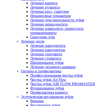
Лечение кариеса
Лечение пульпита
Лечение кист, гранулем
Некариозные поражения
Лечение чувствительности зубов
Лечение периодонтита
Лечение альвеолита, периостита,
перикоронарита
Гранулема зуба
Лечение десен
Лечение пародонтита
Лечение пародонтоза
Лечение гингивита
Лечение стоматита
Шинирование зубов
Лечение десневого кармана
Гигиена и профилактика
Профессиональная чистка зубов
Чистка зубов Air Flow
Чистка зубов AIR FLOW PROMASTER
Фторирование зубов
Профилактика кариеса
Эстетическая реставрация зубов
Виниры
Реставрация зубов