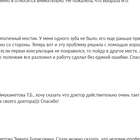
енно и относится внимательно. Не пожалела, что выбрала его.
патичный мостик. У меня одного зуба не было, его еще раньше при
видно со стороны. Теперь вот и эту проблему решила с помощью хор
 если первая консультация не понравился, то пойду в другое месте,
о полочкам все разложил и работу сделал без единой ошибки. Спас
ймухаметова Т.Б., хочу сказать что доктор действительно очень та
 своего доктора)))) Спасибо!
етова Тимура Борисовича. Сразу можно сказать, что человек-профе