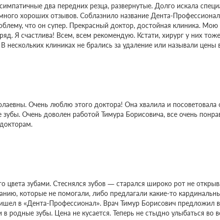
симпатичные два передних резца, развернутые. Долго искала специ
 много хороших отзывов. Соблазнило название Дента-Профессионал
блему, что он супер. Прекрасный доктор, достойная клиника. Мою
ряд. Я счастлива! Всем, всем рекомендую. Кстати, хирург у них то
В нескольких клиниках не брались за удаление или называли цены в
олаевны. Очень люблю этого доктора! Она хвалила и посоветовала
убы. Очень доволен работой Тимура Борисовича, все очень понравил
докторам.
 цвета зубами. Стеснялся зубов — старался широко рот не открыва
нию, которые не помогали, либо предлагали какие-то кардинальны
ришел в «Дента-Профессионал». Врач Тимур Борисович предложил 
 родные зубы. Цена не кусается. Теперь не стыдно улыбаться во ве