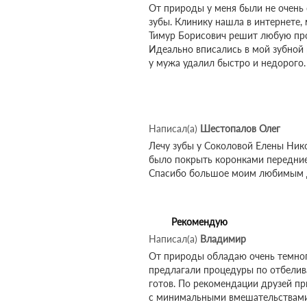
От природы у меня были не очень 
зубы. Клинику нашла в интернете,
Тимур Борисович решит любую про
Идеально вписались в мой зубной 
у мужа удалил быстро и недорого. 
Написал(а)
Шестопалов Олег
Лечу зубы у Соколовой Елены Ник
было покрыть коронками передние з
Спасибо большое моим любимым 
Рекомендую
Написал(а)
Владимир
От природы обладаю очень темного
предлагали процедуры по отбелива
готов. По рекомендации друзей п
с минимальными вмешательствами в