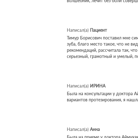
волшебник, лечит без боли соверш
Написал(а)
Пациент
Тимур Борисович поставил мне сим
зуба, благо место такое, что не 
рекомендаций, рассчитала так, что
серьезный, грамотный и умелый, п
Написал(а)
ИРИНА
Была на консультации у доктора А
вариантов протезирования, я нашла
Написал(а)
Анна
Была на приеме у доктора Аймухам