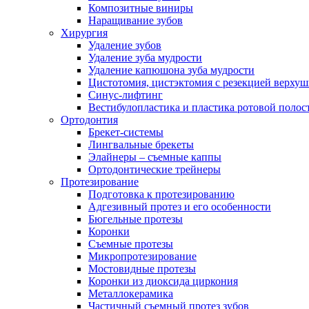
Композитные виниры
Наращивание зубов
Хирургия
Удаление зубов
Удаление зуба мудрости
Удаление капюшона зуба мудрости
Цистотомия, цистэктомия с резекцией верхуш
Синус-лифтинг
Вестибулопластика и пластика ротовой полос
Ортодонтия
Брекет-системы
Лингвальные брекеты
Элайнеры – съемные каппы
Ортодонтические трейнеры
Протезирование
Подготовка к протезированию
Адгезивный протез и его особенности
Бюгельные протезы
Коронки
Съемные протезы
Микропротезирование
Мостовидные протезы
Коронки из диоксида циркония
Металлокерамика
Частичный съемный протез зубов