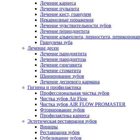
Лечение кариеса
Лечение пульпита
Лечение кист, гранулем
Некариозные поражения
Лечение чувствительности зубов
Лечение периодонтита
Лечение альвеолита, периостита, перикорона
Гранулема зуба
Лечение десен
Лечение пародонтита
Лечение пародонтоза
Лечение гингивита
Лечение стоматита
Шинирование зубов
Лечение десневого кармана
Гигиена и профилактика
Профессиональная чистка зубов
Чистка зубов Air Flow
Чистка зубов AIR FLOW PROMASTER
Фторирование зубов
Профилактика кариеса
Эстетическая реставрация зубов
Виниры
Реставрация зубов
Отбеливание зубов