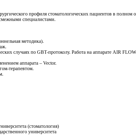
рургического профиля стоматологических пациентов в полном о
 смежными специалистами.
тоннельная методика).
аж.
еских случаях по GBT-протоколу. Работа на аппарате AIR FLO
енением аппарата – Vector.
гом-терапевтом.
м.
ниверситета (стоматология)
дарственного университета