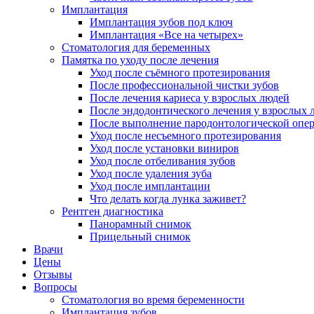
Имплантация
Имплантация зубов под ключ
Имплантация «Все на четырех»
Стоматология для беременных
Памятка по уходу после лечения
Уход после съёмного протезирования
После профессиональной чистки зубов
После лечения кариеса у взрослых людей
После эндодонтического лечения у взрослых 
После выполнение пародонтологической опе
Уход после несъемного протезирования
Уход после установки виниров
Уход после отбеливания зубов
Уход после удаления зуба
Уход после имплантации
Что делать когда лунка заживет?
Рентген диагностика
Панорамный снимок
Прицельный снимок
Врачи
Цены
Отзывы
Вопросы
Стоматология во время беременности
Имплантация зубов